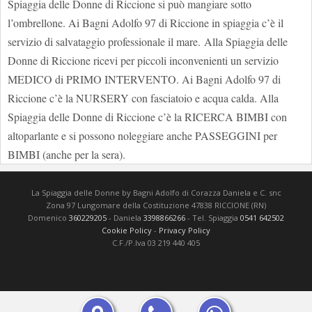
Spiaggia delle Donne di Riccione si può mangiare sotto
l’ombrellone. Ai Bagni Adolfo 97 di Riccione in spiaggia c’è il
servizio di salvataggio professionale il mare. Alla Spiaggia delle
Donne di Riccione ricevi per piccoli inconvenienti un servizio
MEDICO di PRIMO INTERVENTO. Ai Bagni Adolfo 97 di
Riccione c’è la NURSERY con fasciatoio e acqua calda. Alla
Spiaggia delle Donne di Riccione c’è la RICERCA BIMBI con
altoparlante e si possono noleggiare anche PASSEGGINI per
BIMBI (anche per la sera).
La Spiaggia delle Donne by Bagni Adolfo di Corazza Daniela e C. snc
Zona 97 Lungomare della Costituzione 47838 RICCIONE (RN)
Domenico
360229205
- Daniela
3398866266
- Tel. Spiaggia
0541 642502
Cookie Policy
-
Privacy Policy
C.F./P.Iva 03 219 440 405