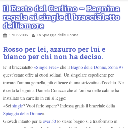
Il Resto del Carlino – Bagnina
regala ai single il braccialetto
dell’amore
17/06/2006
La Spiaggia delle Donne
Rosso per lei, azzurro per lui e
bianco per chi non ha deciso.
E’ il braccialetto
«Single Free»
che il
Bagno delle Donne, Zona 97
,
quest’estate offre ai cuori solitari. Un singolare espediente per
trovare l’anima gemella, più efficace di una strizzatina d’occhio. Ne
è certa la bagnina Daniela Corazza che all’ombra delle cabine ha
installato un cartello in cui si legge:
«Sei
single
? Vuoi farlo sapere? Indossa gratis il bracciale della
Spiaggia delle Donne
».
Giovedì intanto per le
over 50
lo stesso bagno si è trasformato in