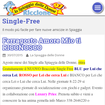
TOG
Single-Free
Il modo più facile per fare nuove amicizie in Spiaggia
Ferragosto Amore Mio ti
RICONOSCO
30/07/2015
La Spiaggia delle Donne
Agosto mese dei Single alla Spiaggia delle Donne,
ritira
BLU per Lui che
Gratuitamente il NUOVO Bracciale Single Free
cerca Lei
ROSSO per Lei che cerca Lui
,
e BIANCO per Lei che
cerca Lei o Lui che cerca Lui. Nelle giornate 8-22-29 si
organizzano giornate di socializzazione con giochi e gadget. Evento
Luxury Price
in collaborazione con
. Prenota subito e vieni a
conoscere la tua anima gemella info Marco 338-2646220 o