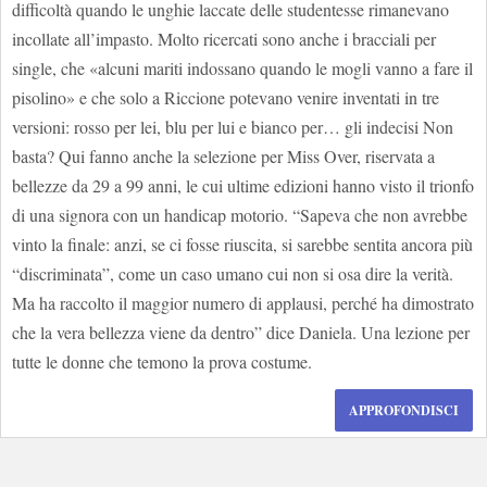
difficoltà quando le unghie laccate delle studentesse rimanevano
incollate all’impasto. Molto ricercati sono anche i bracciali per
single, che «alcuni mariti indossano quando le mogli vanno a fare il
pisolino» e che solo a Riccione potevano venire inventati in tre
versioni: rosso per lei, blu per lui e bianco per… gli indecisi Non
basta? Qui fanno anche la selezione per Miss Over, riservata a
bellezze da 29 a 99 anni, le cui ultime edizioni hanno visto il trionfo
di una signora con un handicap motorio. “Sapeva che non avrebbe
vinto la finale: anzi, se ci fosse riuscita, si sarebbe sentita ancora più
“discriminata”, come un caso umano cui non si osa dire la verità.
Ma ha raccolto il maggior numero di applausi, perché ha dimostrato
che la vera bellezza viene da dentro” dice Daniela. Una lezione per
tutte le donne che temono la prova costume.
APPROFONDISCI