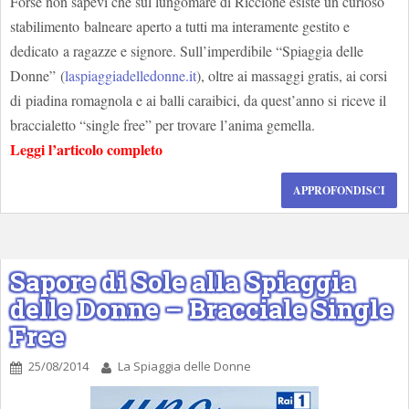
Forse non sapevi che sul lungomare di Riccione esiste un curioso
stabilimento balneare aperto a tutti ma interamente gestito e
dedicato a ragazze e signore. Sull’imperdibile “Spiaggia delle
Donne” (
laspiaggiadelledonne.it
), oltre ai massaggi gratis, ai corsi
di piadina romagnola e ai balli caraibici, da quest’anno si riceve il
braccialetto “single free” per trovare l’anima gemella.
Leggi l’articolo completo
APPROFONDISCI
Sapore di Sole alla Spiaggia
delle Donne – Bracciale Single
Free
25/08/2014
La Spiaggia delle Donne