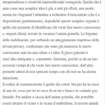
intraprendenza e creatività imprenditoriale romagnola. Quella che è
nata come una semplice idea è già, a tutti gli effetti, una moda:
monta tra i bagnanti l’abitudine a richiedere il braccialetto (che è a
disposizione gratuitamente), dopodichè questo semplice segnale è
qiello che permette di identificare chi vuole fare nuove conoscenze
e, magari chissà, trovare in vacanza l’anima gemella. Le bagnine
dello stabilimento, pur serbando un atteggiamento rispettoso della
dovuta privacy, confermano che sono già numerose le nuove
conoscenze nate tra una sdraio e l’altra. Il gioco galeotto è
senz’altro intrigante e, soprattutto, funziona, perché se da un lato
accorcia i tempi di chi vuole fare nuove conoscenze, dall’altro
permette altresì di non sprecare tempo con chi non ne ha alcuna
intenzione.
Il codice di comunicazione è quello dei colori: blu per lui in cerca
di una lei, rosso per lei in cerca di un lui e bianco la variante gay-
friendly. Per andare a caccia dell’anima gemella, che potrebbe
essere proprio il vicino o la vicina d’ombrellone, il segreto quindi