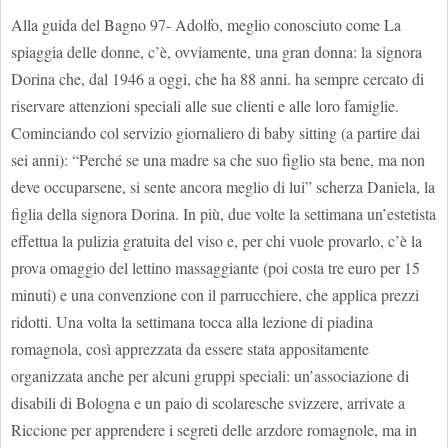
Alla guida del Bagno 97- Adolfo, meglio conosciuto come La
spiaggia delle donne, c’è, ovviamente, una gran donna: la signora
Dorina che, dal 1946 a oggi, che ha 88 anni. ha sempre cercato di
riservare attenzioni speciali alle sue clienti e alle loro famiglie.
Cominciando col servizio giornaliero di baby sitting (a partire dai
sei anni): “Perché se una madre sa che suo figlio sta bene, ma non
deve occuparsene, si sente ancora meglio di lui” scherza Daniela, la
figlia della signora Dorina. In più, due volte la settimana un’estetista
effettua la pulizia gratuita del viso e, per chi vuole provarlo, c’è la
prova omaggio del lettino massaggiante (poi costa tre euro per 15
minuti) e una convenzione con il parrucchiere, che applica prezzi
ridotti. Una volta la settimana tocca alla lezione di piadina
romagnola, così apprezzata da essere stata appositamente
organizzata anche per alcuni gruppi speciali: un’associazione di
disabili di Bologna e un paio di scolaresche svizzere, arrivate a
Riccione per apprendere i segreti delle arzdore romagnole, ma in