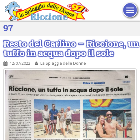
TOG
97
Resto del Carlino – Riccione, un
tuffo in acqua dopo il sole
12/07/2022
La Spiaggia delle Donne