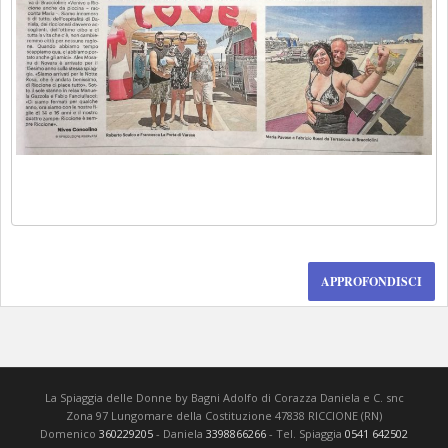
APPROFONDISCI
La Spiaggia delle Donne by Bagni Adolfo di Corazza Daniela e C. snc
Zona 97 Lungomare della Costituzione 47838 RICCIONE (RN)
Domenico
360229205
- Daniela
3398866266
- Tel. Spiaggia
0541 642502