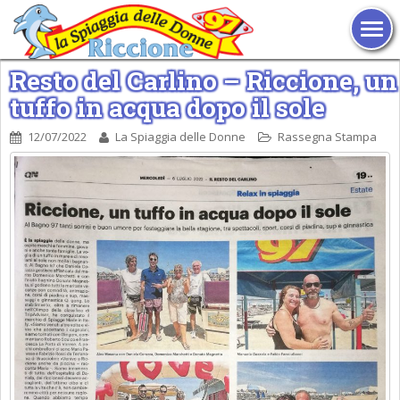
TOG
Resto del Carlino – Riccione, un
tuffo in acqua dopo il sole
12/07/2022
La Spiaggia delle Donne
Rassegna Stampa