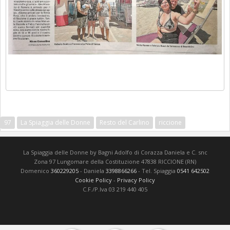
97
La Spiaggia delle Donne
Resto del Carlino
riccione
La Spiaggia delle Donne by Bagni Adolfo di Corazza Daniela e C. snc
Zona 97 Lungomare della Costituzione 47838 RICCIONE (RN)
Domenico
360229205
- Daniela
3398866266
- Tel. Spiaggia
0541 642502
Cookie Policy
-
Privacy Policy
C.F./P.Iva 03 219 440 405